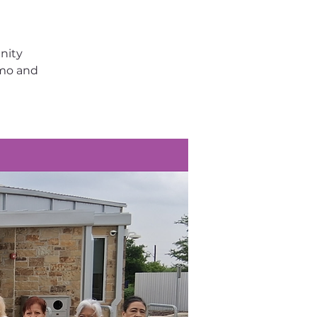
nity
emo and