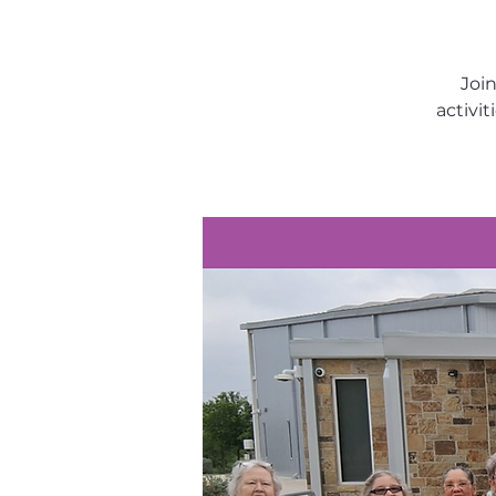
Join
activi