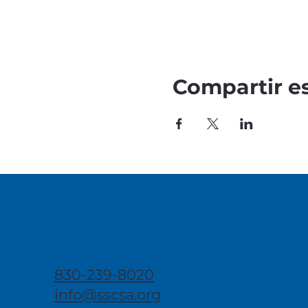
Compartir e
830-239-8020
info@sscsa.org