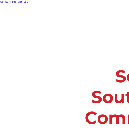
Consent Preferences
Inicio
Recurso
Asociarse Con 
S
Sout
Comm