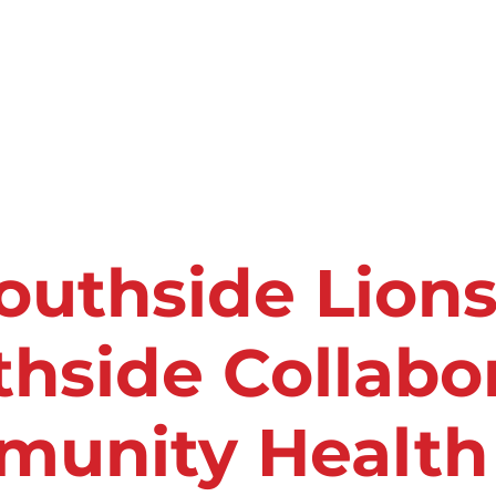
s de Salud & Bienestar
Eventos
Quiene
Nosotros
outhside Lions
hside Collabo
unity Health