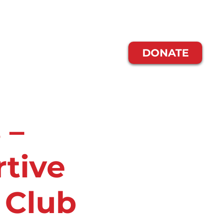
s Somos
DONATE
 –
rtive
 Club