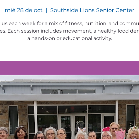
mié 28 de oct
  |  
Southside Lions Senior Center
 us each week for a mix of fitness, nutrition, and commu
ties. Each session includes movement, a healthy food d
a hands-on or educational activity.