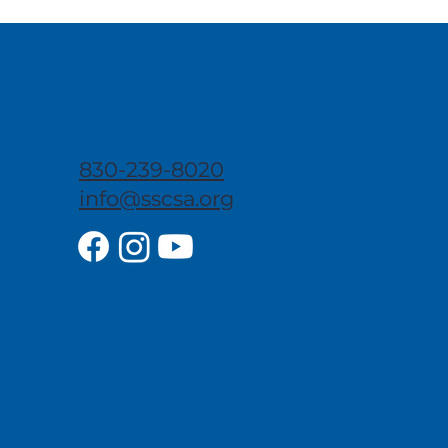
830-239-8020
info@sscsa.org