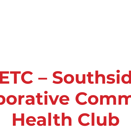
s de Salud & Bienestar
Eventos
Quiene
Nosotros
ETC – Southsi
borative Com
Health Club