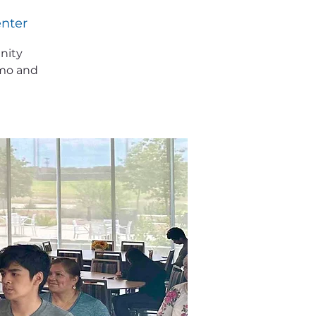
enter
nity
emo and