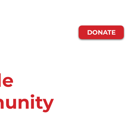
s Somos
DONATE
de
munity