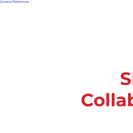
Consent Preferences
Inicio
Recurso
Asociarse Con 
S
Colla