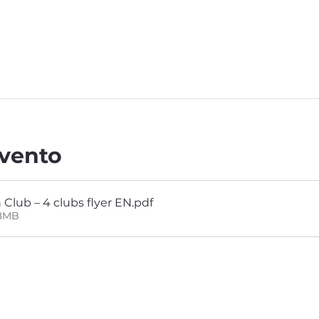
evento
Club – 4 clubs flyer EN
.pdf
18MB